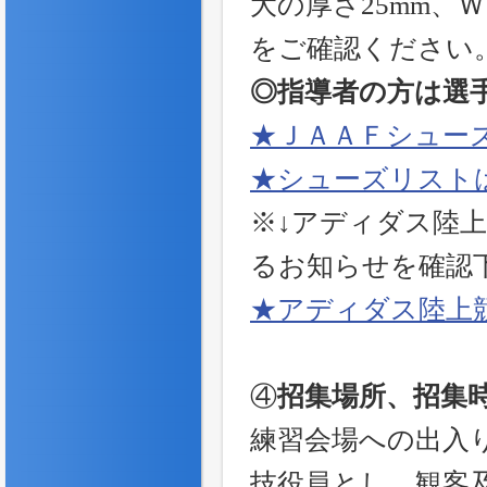
大の厚さ25mm、
をご確認ください
◎指導者の方は選
★ＪＡＡＦシュー
★シューズリスト
※↓アディダス陸上競
るお知らせを確認
★アディダス陸上
④
招集場所、招集
練習会場への出入
技役員とし、観客