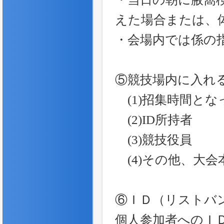
えた場合または、
・会場内では係の
⑤競技場内に入れ
(1)招集時間とな
(2)ID所持者
(3)競技役員
(4)その他、大会
⑥ＩＤ（リストバ
個人参加者へのＩ