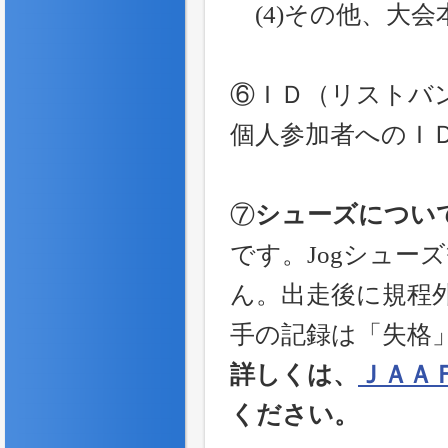
(4)その他、大会
⑥ＩＤ（リストバ
個人参加者へのＩ
⑦
シューズについ
です。Jogシュー
ん。出走後に規程
手の記録は「失格
詳しくは、
ＪＡＡ
ください。