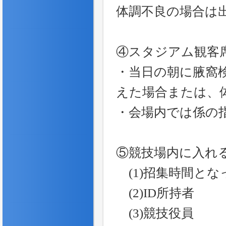
体調不良の場合は
④スタジアム観客
・当日の朝に腋窩検
えた場合または、
・会場内では係の
⑤競技場内に入れ
(1)招集時間とな
(2)ID所持者
(3)競技役員