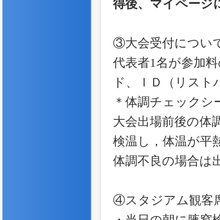
得後、マイページ
③大会受付につい
代表者1名が参加
ド、ＩＤ（リスト
＊体調チェックシ
大会出場前後の体
検温し，体温が平熱
体調不良の場合は
④スタジアム観客
・当日の朝に腋窩検