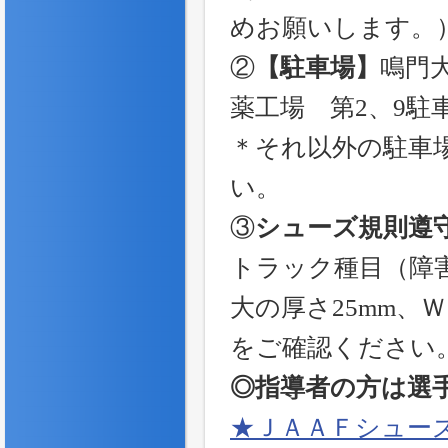
めお願いします。
②
【駐車場】
鳴門
薬工場 第2、9駐
＊それ以外の駐車
い。
③
シューズ規則遵
トラック種目（障害
大の厚さ25mm、
をご確認ください
◎指導者の方は選
★ＪＡＡＦシュー