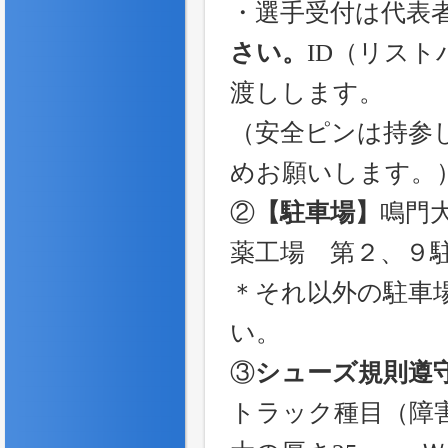
・選手受付は代表
さい。
ID（リス
渡しします。
（安全ピンは持参
めお願いします。
②
【駐車場】
鳴門
薬工場 第２、９
＊それ以外の駐車
い。
③
シューズ規則遵
トラック種目（障害