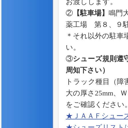
お渡しします。
②
【駐車場】
鳴門
薬工場 第８、９
＊それ以外の駐車
い。
③
シューズ規則遵
周知下さい）
トラック種目（障害
大の厚さ25mm、
をご確認ください
★ＪＡＡＦシュー
★シューズリスト