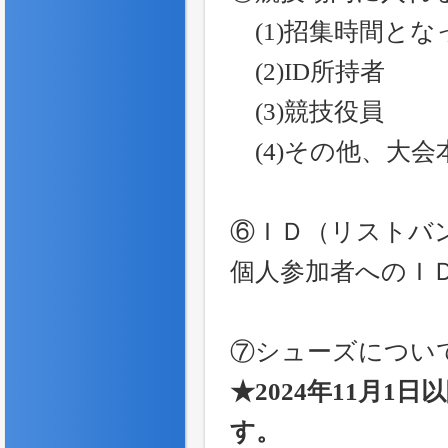
(1)招集時間とな
(2)ID所持者
(3)競技役員
(4)その他、大会
⑥ＩＤ（リストバ
個人参加者へのＩ
⑦シューズについ
★2024年11月
す。