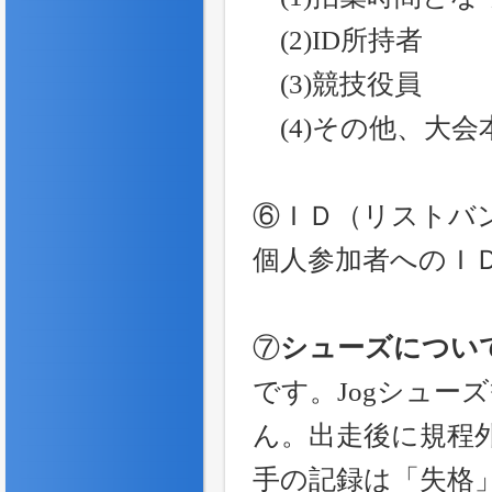
(2)ID所持者
(3)競技役員
(4)その他、大会
⑥ＩＤ（リストバ
個人参加者へのＩ
⑦
シューズについ
です。Jogシュー
ん。出走後に規程
手の記録は「失格