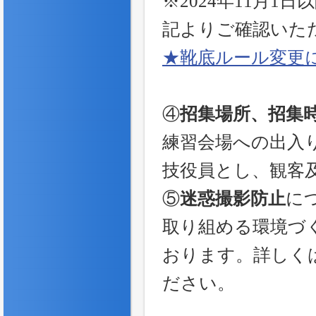
※2024年11月
記よりご確認いた
★靴底ルール変更
④
招集場所、招集
練習会場への出入
技役員とし、観客
⑤
迷惑撮影防止
に
取り組める環境づ
おります。詳しく
ださい。