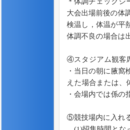
＊体調チェックシ
大会出場前後の体
検温し，体温が平熱
体調不良の場合は
④スタジアム観客
・当日の朝に腋窩検
えた場合または、
・会場内では係の
⑤競技場内に入れ
(1)招集時間とな