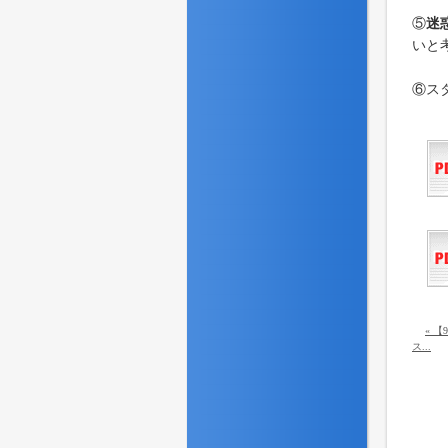
⑤
迷
いと
⑥ス
« 
ス...