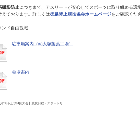
惑撮影防止
につきまて、アスリートが安心してスポーツに取り組める環
考えております。詳しくは
徳島陸上競技協会ホームページ
をご確認くだ
タンド自由観戦
駐車場案内（㈱大塚製薬工場）
会場案内
【9月27日(土)第4回大会】競技日程・スタートリ