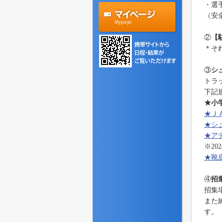
・選
（安
②
【
＊そ
③
シ
トラ
下記
★小
★Ｊ
★シ
★ア
※2
★靴
④
招
招集
また
す。