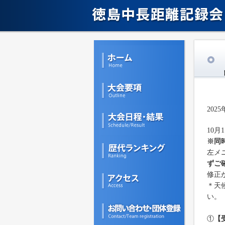
2025
10
※同
左メ
ずご
修正
＊天
い。
①
【