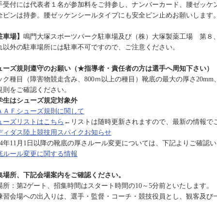
手受付には代表者１名が参加料をご持参し、ナンバーカード、腰ゼッケ
全ピンは持参。腰ゼッケンシールタイプにも安全ピン止めお願いします
駐車場】
鳴門大塚スポーツパーク駐車場及び（株）大塚製薬工場 第８
れ以外の駐車場所には駐車不可ですので、ご注意ください。
ューズ規則遵守のお願い（★指導者・責任者の方は選手へ周知下さい）
ック種目（障害物競走含み、800ｍ以上の種目）靴底の最大の厚さ20m
規則をご確認ください。
学生はシューズ規定対象外
ＡＡＦシューズ規則に関して
ューズリストはこちら
←リストは随時更新されますので、最新の情報で
ディダス陸上競技用スパイクお知らせ
024年11月1日以降の靴底の厚さルール変更については、下記よりご確認
底ルール変更に関する情報
集場所、下記会場案内をご確認ください。
場所：第2ゲート、招集時間はスタート時間の10～5分前といたします。
練習会場への出入りは、選手・監督・コーチ・競技役員とし、観客及び