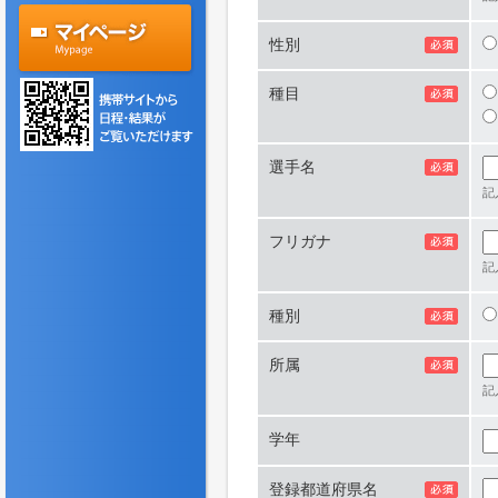
性別
種目
選手名
記
フリガナ
記
種別
所属
記
学年
登録都道府県名